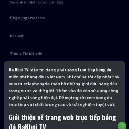
Xem nhận định trước trận đấu
Ứng dụng Livescore
Kết luận
Thông Tin Liên Hệ
Ra Khơi TV
truc tiep bong da
hiện tại đang phát sóng
miễn phí hàng đầu Việt Nam. Khi chúng tôi cập nhật link
xem tructiepbongda toàn bộ những giải đấu hàng đầu
trong nước và thế giới. Thêm vào đó còn sử dụng công
nghệ phát sóng hiện đại. Để mọi người xem bong da
truc tiep với chất lượng cao và trải nghiệm tuyệt vời.
Giới thiệu về trang web trực tiếp bóng
đá RaKhơi TV