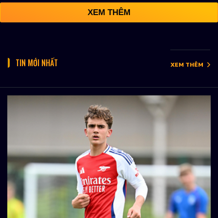
XEM THÊM
TIN MỚI NHẤT
XEM THÊM