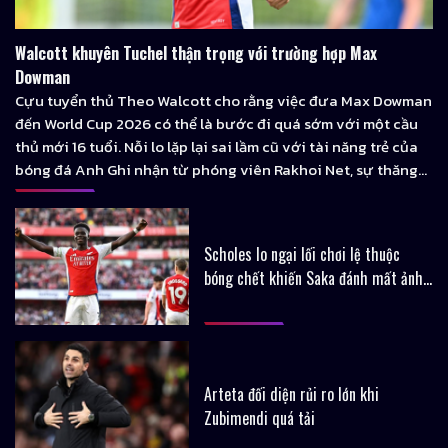
Walcott khuyên Tuchel thận trọng với trường hợp Max
Dowman
Cựu tuyển thủ Theo Walcott cho rằng việc đưa Max Dowman
đến World Cup 2026 có thể là bước đi quá sớm với một cầu
thủ mới 16 tuổi. Nỗi lo lặp lại sai lầm cũ với tài năng trẻ của
bóng đá Anh Ghi nhận từ phóng viên Rakhoi Net, sự thăng
tiến nhanh …
...
Scholes lo ngại lối chơi lệ thuộc
bóng chết khiến Saka đánh mất ảnh
hưởng
Arteta đối diện rủi ro lớn khi
Zubimendi quá tải