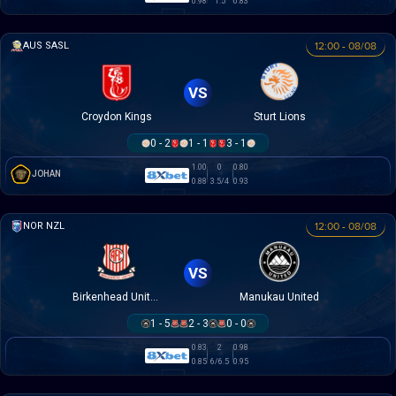
0.98
1.5
0.83
12:00 - 08/08
FFSA PREMIER LEAGUE
VS
Croydon Kings
Sturt Lions
0 - 2
1 - 1
3 - 1
1.00
0
0.80
JOHAN
0.88
3.5/4
0.93
12:00 - 08/08
NZ NORTHERN PREMIER LEAGUE
VS
Birkenhead United
Manukau United
1 - 5
2 - 3
0 - 0
0.83
2
0.98
0.85
6/6.5
0.95