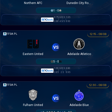
Northern AFC
Dunedin City Royals
1 - 0
0.75
0/0.5
1.05
0.88
4.5/5
0.93
12:15 - 08/08
SOUTH AUSTRALIA STATE LEAGUE 1
VS
Eastern United
Adelaide Atletico
5 - 0
1.00
0/0.5
0.80
0.85
2.5
0.95
12:30 - 08/08
SOUTH AUSTRALIA STATE LEAGUE 1
VS
Fulham United
Adelaide Blue