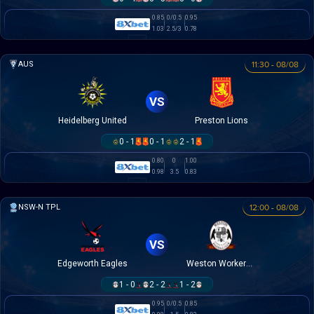
0.85
0/0.5
0.95
1.03
2.5/3
0.78
11:30 - 08/08
AUSTRALIA FFV STATE KNOCKOUT CUP
VS
Heidelberg United
Preston Lions
0 - 1
0 - 1
2 - 1
0.80
0
1.00
0.98
3.5
0.83
12:00 - 08/08
NSW-N PREMIER LEAGUE
VS
Edgeworth Eagles
Weston Workers FC
1 - 0
2 - 2
1 - 2
0.95
0/0.5
0.85