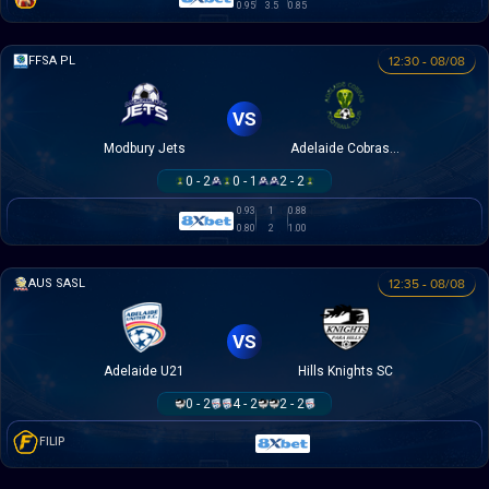
0.95
3.5
0.85
12:30 - 08/08
SOUTH AUSTRALIA STATE LEAGUE 1
VS
Modbury Jets
Adelaide Cobras FC
0 - 2
0 - 1
2 - 2
0.93
1
0.88
0.80
2
1.00
12:35 - 08/08
FFSA PREMIER LEAGUE
VS
Adelaide U21
Hills Knights SC
0 - 2
4 - 2
2 - 2
FILIP