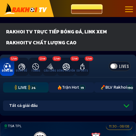
CƯỢC 8XBET
RAKHOI TV TRỰC TIẾP BÓNG ĐÁ, LINK XEM
RAKHOITV CHẤT LƯỢNG CAO
Live
Live
Live
Live
Live
LIVES
BÓNG ĐÁ
BÓNG RỔ
TENNIS
CẦU LÔNG
BÓNG CHUYỀN
ESPORTS
Trận Hot
BLV Rakhoi
26
19
190
Tất cả giải đấu
11:30 - 08/08
TAS PREMIER LEAGUE