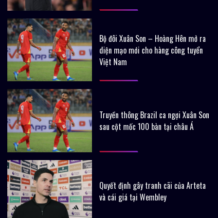
Bộ đôi Xuân Son – Hoàng Hên mở ra
diện mạo mới cho hàng công tuyển
Việt Nam
Truyền thông Brazil ca ngợi Xuân Son
sau cột mốc 100 bàn tại châu Á
Quyết định gây tranh cãi của Arteta
và cái giá tại Wembley