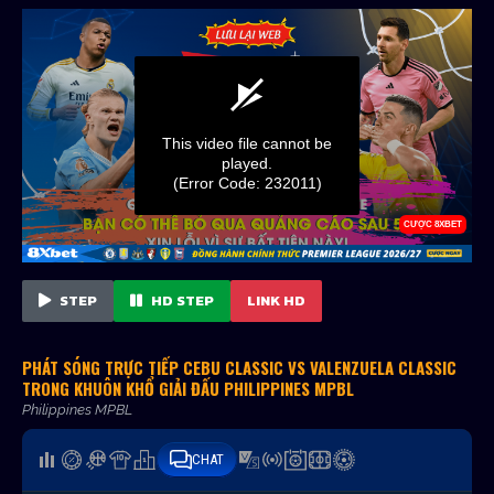
STEP
HD STEP
LINK HD
PHÁT SÓNG TRỰC TIẾP CEBU CLASSIC VS VALENZUELA CLASSIC
TRONG KHUÔN KHỔ GIẢI ĐẤU PHILIPPINES MPBL
Philippines MPBL
CHAT