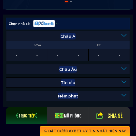
Chọn nhà cái
Châu Á
Sớm
FT
-
-
-
-
-
-
Châu Âu
Tài xỉu
Ném phạt
CHIA SẺ
TRỰC TIẾP
MÔ PHỎNG
ĐẶT CƯỢC 8XBET UY TÍN NHẤT HIỆN NAY