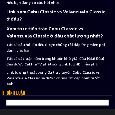
Nếu bạn đang có câu hỏi như:
Link xem Cebu Classic vs Valenzuela Classic
ở đâu?
Xem trực tiếp trận Cebu Classic vs
Valenzuela Classic ở đâu chất lượng nhất?
Tất cả câu hỏi đó đều được chúng tôi đáp ứng miễn phí
dành cho bạn.
Tất cả các trận nằm trong khuôn khổ giải đấu {Giải Đấu}
đều được CakhiaTV phát sóng link full HD miễn phí.
Link tường thuật bóng đá trực tuyến Cebu Classic vs
Valenzuela Classic sẽ được chúng tôi cập nhật trước
48h.
BÌNH LUẬN