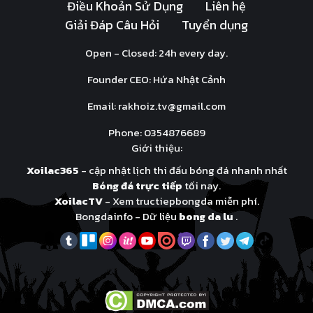
Điều Khoản Sử Dụng
Liên hệ
Giải Đáp Câu Hỏi
Tuyển dụng
Open - Closed: 24h every day.
Founder CEO: Hứa Nhật Cảnh
Email:
rakhoiz.tv@gmail.com
Phone: 0354876689
Giới thiệu:
Xoilac365
- cập nhật lịch thi đấu bóng đá nhanh nhất
Bóng đá trực tiếp
tối nay.
XoilacTV
- Xem tructiepbongda miễn phí.
Bongdainfo - Dữ liệu
bong da lu
.