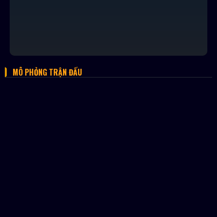
MÔ PHỎNG TRẬN ĐẤU