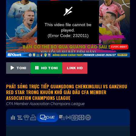
TONI
HD TONI
LINK HD
PHÁT SÓNG TRỰC TIẾP GUANGDONG CHENXINGJULI VS GANZHOU
RED STAR TRONG KHUÔN KHỔ GIẢI ĐẤU CFA MEMBER
ASSOCIATION CHAMPIONS LEAGUE
CFA Member Association Champions League
CHAT