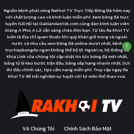
Nguồn kênh phát sóng Rakhoi TV Trực Tiếp Bóng Đá hôm nay
với chất lượng cao và bình luận miễn phí. Xem bóng đá trực
tuyến full HD tại Oaklandatrisk.com cùng dàn bình luận viên
Giàng A Pho, A Lử sẵn sàng chào đón bạn. Từ lâu Ra Khoi TV
luôn là địa chỉ quen thuộc khi quý khán giả trong và ngoài
nước có nhu cầu xem bóng đá online mượt nhất, kênh
tructiepbongda ngon không thể bỏ lỡ. Ngoài ra, hệ thống Cà
Khịa Link của chúng tôi cập nhật tin tức bóng đá mới nhất,
bảng tỷ lệ kèo trước trận đấu, bảng xếp hạng nhanh nhất, lịch
thi đấu chính xác, tips cẩm nang miễn phí. Truy cập ngay Ra
Khoi TV để trải nghiệm sự tuyệt với từ môn thể thao vua.
Về Chúng Tôi
Chính Sách Bảo Mật