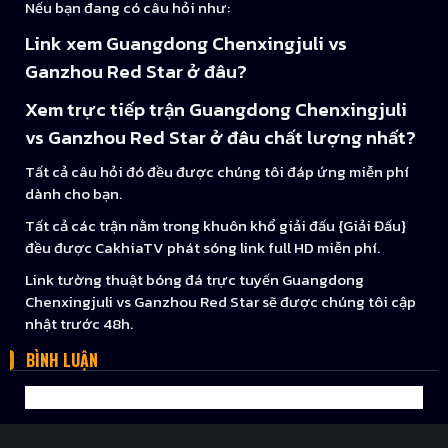
Nếu bạn đang có câu hỏi như:
Link xem Guangdong Chenxingjuli vs
Ganzhou Red Star ở đâu?
Xem trực tiếp trận Guangdong Chenxingjuli
vs Ganzhou Red Star ở đâu chất lượng nhất?
Tất cả câu hỏi đó đều được chúng tôi đáp ứng miễn phí
dành cho bạn.
Tất cả các trận nằm trong khuôn khổ giải đấu {Giải Đấu}
đều được CakhiaTV phát sóng link full HD miễn phí.
Link tường thuật bóng đá trực tuyến Guangdong
Chenxingjuli vs Ganzhou Red Star sẽ được chúng tôi cập
nhật trước 48h.
BÌNH LUẬN