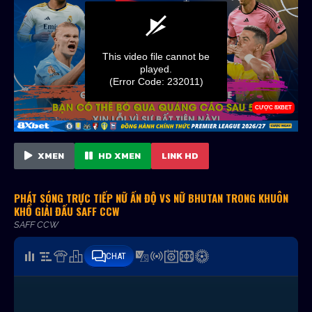
XMEN
HD XMEN
LINK HD
PHÁT SÓNG TRỰC TIẾP NỮ ẤN ĐỘ VS NỮ BHUTAN TRONG KHUÔN
KHỔ GIẢI ĐẤU SAFF CCW
SAFF CCW
CHAT