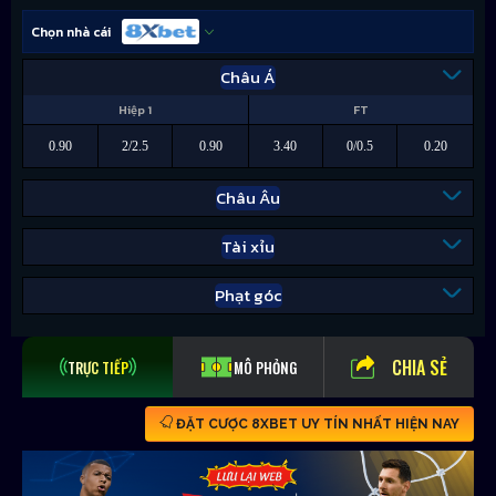
Chọn nhà cái
Châu Á
Hiệp 1
FT
0.90
2/2.5
0.90
3.40
0/0.5
0.20
Châu Âu
Tài xỉu
Phạt góc
CHIA SẺ
TRỰC TIẾP
MÔ PHỎNG
ĐẶT CƯỢC 8XBET UY TÍN NHẤT HIỆN NAY