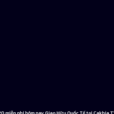
0 miễn phí hôm nay Giao Hữu Quốc Tế tại Cakhia T