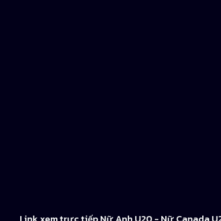
Link xem trực tiếp Nữ Anh U20 - Nữ Canada U2