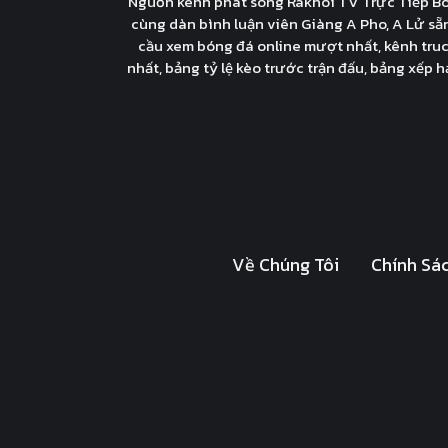
Nguồn kênh phát sóng Rakhoi TV Trực Tiếp Bón
cùng dàn bình luận viên Giàng A Pho, A Lử sẵ
cầu xem bóng đá online mượt nhất, kênh truc
nhất, bảng tỷ lệ kèo trước trận đấu, bảng xếp 
Về Chúng Tôi
Chính Sá