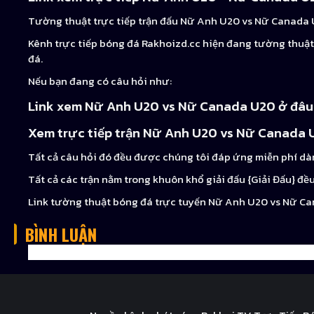
Tường thuật trực tiếp trận đấu Nữ Anh U20 vs Nữ Canada U
Kênh trực tiếp bóng đá Rakhoizd.cc hiện đang tường thuật
đá.
Nếu bạn đang có câu hỏi như:
Link xem Nữ Anh U20 vs Nữ Canada U20 ở đâu
Xem trực tiếp trận Nữ Anh U20 vs Nữ Canada 
Tất cả câu hỏi đó đều được chúng tôi đáp ứng miễn phí dà
Tất cả các trận nằm trong khuôn khổ giải đấu {Giải Đấu} đề
Link tường thuật bóng đá trực tuyến Nữ Anh U20 vs Nữ Ca
BÌNH LUẬN