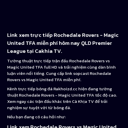
Link xem trực tiếp Rochedale Rovers - Magic
United TFA miễn phí hôm nay QLD Premier
League tại Cakhia TV.
Tường thuật trực tiếp trận đấu Rochedale Rovers vs
Magic United TFA full HD và trải nghiệm cùng dàn bình
luận viên nổi tiếng. Cung cấp link sopcast Rochedale
Rovers vs Magic United TFA miễn phí.
Kênh trực tiếp bóng đá Rakhoizd.cc hiện đang tường
thuật Rochedale Rovers - Magic United TFA tốc độ cao.
Xem ngay các trận đấu khác trên Cà Khịa TV để trải
nghiệm sự tuyệt vời từ bóng đá.
Nếu bạn đang có câu hỏi như:
Link xem Rochedale Rovers vs Magic United