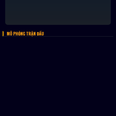
MÔ PHỎNG TRẬN ĐẤU