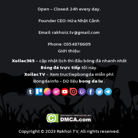
Open - Closed: 24h every day.
Founder CEO: Hứa Nhật Cảnh
Email:
rakhoiz.tv@gmail.com
Phone: 0354876689
Giới thiệu:
Xoilac365
- cập nhật lịch thi đấu bóng đá nhanh nhất
Bóng đá trực tiếp
tối nay.
XoilacTV
- Xem tructiepbongda miễn phí.
Bongdainfo - Dữ liệu
bong da lu
.
Copyright © 2023 Rakhoi TV, All rights reserved.