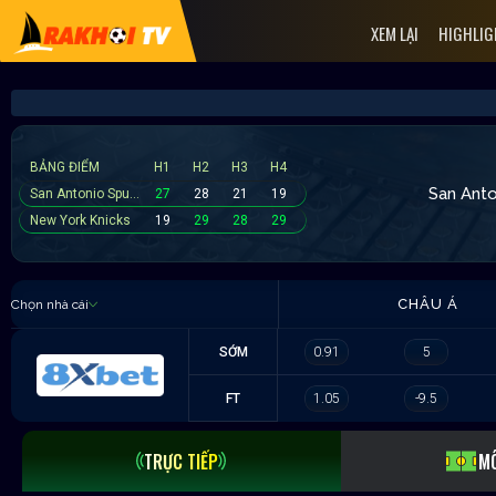
XEM LẠI
HIGHLI
BẢNG ĐIỂM
H1
H2
H3
H4
San Anto
San Antonio Spurs
27
28
21
19
New York Knicks
19
29
28
29
CHÂU Á
Chọn nhà cái
SỚM
0.91
5
FT
1.05
-9.5
TRỰC TIẾP
M