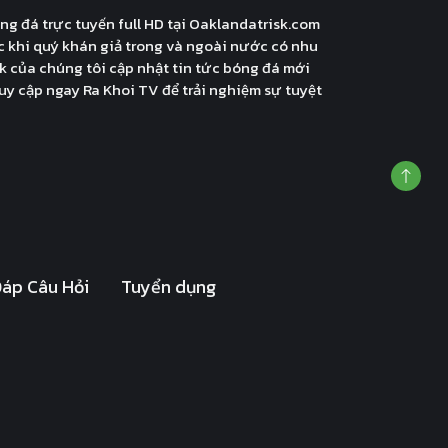
g đá trực tuyến full HD tại Oaklandatrisk.com
c khi quý khán giả trong và ngoài nước có nhu
k của chúng tôi cập nhật tin tức bóng đá mới
ruy cập ngay Ra Khoi TV để trải nghiệm sự tuyệt
Đáp Câu Hỏi
Tuyển dụng