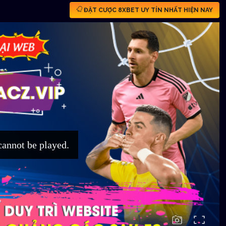
ĐẶT CƯỢC 8XBET UY TÍN NHẤT HIỆN NAY