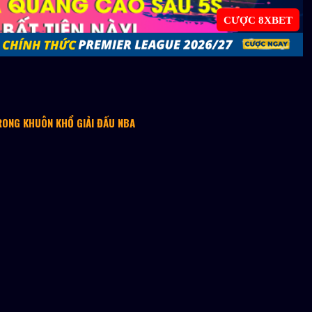
RONG KHUÔN KHỔ GIẢI ĐẤU NBA