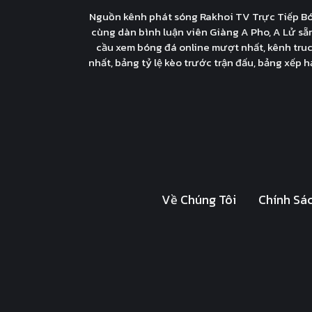
Nguồn kênh phát sóng Rakhoi TV Trực Tiếp Bón
cùng dàn bình luận viên Giàng A Pho, A Lử sẵ
cầu xem bóng đá online mượt nhất, kênh truc
nhất, bảng tỷ lệ kèo trước trận đấu, bảng xếp 
Về Chúng Tôi
Chính Sá