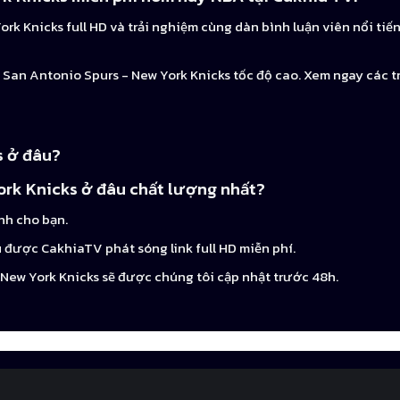
rk Knicks full HD và trải nghiệm cùng dàn bình luận viên nổi tiế
San Antonio Spurs - New York Knicks tốc độ cao. Xem ngay các tr
s ở đâu?
ork Knicks ở đâu chất lượng nhất?
nh cho bạn.
u được CakhiaTV phát sóng link full HD miễn phí.
New York Knicks sẽ được chúng tôi cập nhật trước 48h.