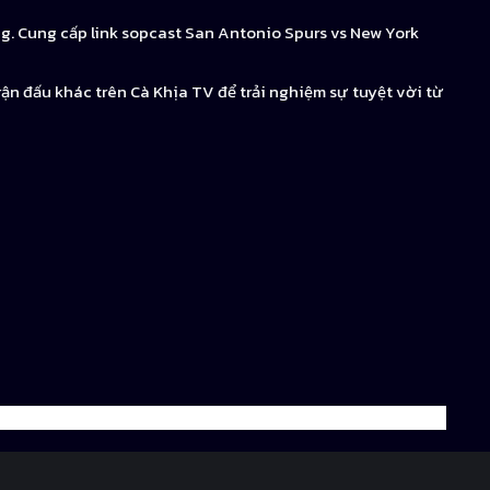
ng. Cung cấp link sopcast San Antonio Spurs vs New York
ận đấu khác trên Cà Khịa TV để trải nghiệm sự tuyệt vời từ