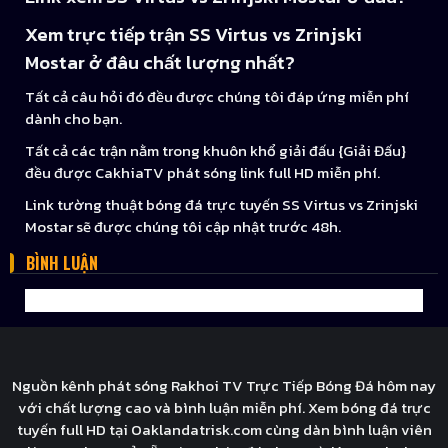
Xem trực tiếp trận SS Virtus vs Zrinjski
Mostar ở đâu chất lượng nhất?
Tất cả câu hỏi đó đều được chúng tôi đáp ứng miễn phí
dành cho bạn.
Tất cả các trận nằm trong khuôn khổ giải đấu {Giải Đấu}
đều được CakhiaTV phát sóng link full HD miễn phí.
Link tường thuật bóng đá trực tuyến SS Virtus vs Zrinjski
Mostar sẽ được chúng tôi cập nhật trước 48h.
BÌNH LUẬN
Nguồn kênh phát sóng Rakhoi TV Trực Tiếp Bóng Đá hôm nay
với chất lượng cao và bình luận miễn phí. Xem bóng đá trực
tuyến full HD tại Oaklandatrisk.com cùng dàn bình luận viên