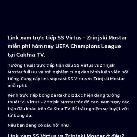
Link xem trực tiếp SS Virtus - Zrinjski Mostar
miễn phí hôm nay UEFA Champions League
tại Cakhia TV.
Tường thuật trực tiếp trận đấu SS Virtus vs Zrinjski
Mostar full HD và trải nghiệm cùng dàn bình luận viên nổi
tiếng. Cung cấp link sopcast SS Virtus vs Zrinjski Mostar
miễn phí.
Kênh trực tiếp bóng đá Rakhoizd.cc hiện đang tường
thuật SS Virtus - Zrinjski Mostar tốc độ cao. Xem ngay các
trận đấu khác trên Cà Khịa TV để trải nghiệm sự tuyệt vời
từ bóng đá.
Nếu bạn đang có câu hỏi như:
Link xem SS Virtus vs Zrinjski Mostar ở đâu?