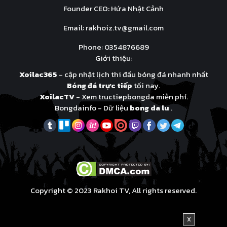
Founder CEO: Hứa Nhật Cảnh
Email:
rakhoiz.tv@gmail.com
Phone: 0354876689
Giới thiệu:
Xoilac365
- cập nhật lịch thi đấu bóng đá nhanh nhất
Bóng đá trực tiếp
tối nay.
XoilacTV
- Xem tructiepbongda miễn phí.
Bongdainfo - Dữ liệu
bong da lu
.
Copyright © 2023 Rakhoi TV, All rights reserved.
X