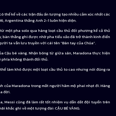
có thể kể về các trận đấu ấn tượng tạo nhiều cảm xúc nhất các
86, Argentina thắng Anh 2-1 luôn hiện diện.
từ một pha solo qua hàng loạt cầu thủ đối phương kể cả thủ
ay, bàn thắng ghi được nhờ pha tiểu xảo đã trở thành kinh điển
gười ta vẫn lưu truyền với cái tên “Bàn tay của Chúa”.
 của Cậu bé vàng. Nhận bóng từ giữa sân, Maradona thực hiện
ề phía không thành đối thủ.
thể làm khó được một loạt cầu thủ to cao nhưng nói đúng ra
ảnh của Maradona trong mắt người hâm mộ phai nhạt đi. Hàng
a đời.
a, Messi cũng đã làm rất tốt nhiệm vụ dẫn dắt đội tuyển trên
 mãi khắc ghi về một tượng đài: CẬU BÉ VÀNG.