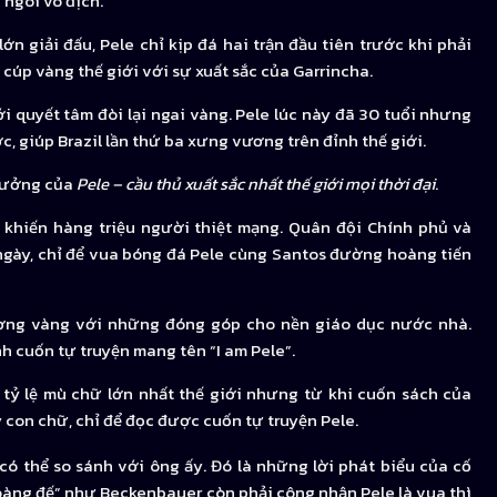
 ngôi vô địch.
 giải đấu, Pele chỉ kịp đá hai trận đầu tiên trước khi phải
cúp vàng thế giới với sự xuất sắc của Garrincha.
i quyết tâm đòi lại ngai vàng. Pele lúc này đã 30 tuổi nhưng
c, giúp Brazil lần thứ ba xưng vương trên đỉnh thế giới.
 hưởng của
Pele –
cầu thủ xuất sắc nhất thế giới mọi thời đại
.
n khiến hàng triệu người thiệt mạng. Quân đội Chính phủ và
ngày, chỉ để vua bóng đá Pele cùng Santos đường hoàng tiến
ương vàng với những đóng góp cho nền giáo dục nước nhà.
h cuốn tự truyện mang tên “I am Pele”.
tỷ lệ mù chữ lớn nhất thế giới nhưng từ khi cuốn sách của
y con chữ, chỉ để đọc được cuốn tự truyện Pele.
 có thể so sánh với ông ấy. Đó là những lời phát biểu của cố
oàng đế” như Beckenbauer còn phải công nhận Pele là vua thì