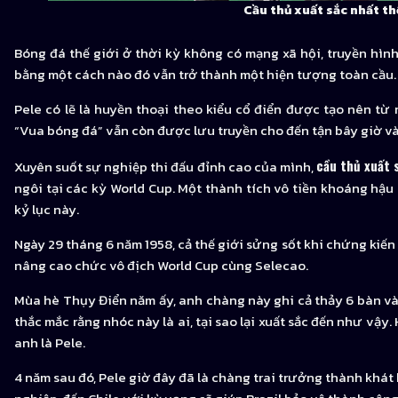
Cầu thủ xuất sắc nhất thế
Bóng đá thế giới ở thời kỳ không có mạng xã hội, truyền hìn
bằng một cách nào đó vẫn trở thành một hiện tượng toàn cầu.
Pele có lẽ là huyền thoại theo kiểu cổ điển được tạo nên t
“Vua bóng đá” vẫn còn được lưu truyền cho đến tận bây giờ và
cầu thủ xuất s
Xuyên suốt sự nghiệp thi đấu đỉnh cao của mình,
ngôi tại các kỳ World Cup. Một thành tích vô tiền khoáng hậ
kỷ lục này.
Ngày 29 tháng 6 năm 1958, cả thế giới sửng sốt khi chứng kiến
nâng cao chức vô địch World Cup cùng Selecao.
Mùa hè Thụy Điển năm ấy, anh chàng này ghi cả thảy 6 bàn và 
thắc mắc rằng nhóc này là ai, tại sao lại xuất sắc đến như vậy
anh là Pele.
4 năm sau đó, Pele giờ đây đã là chàng trai trưởng thành kh