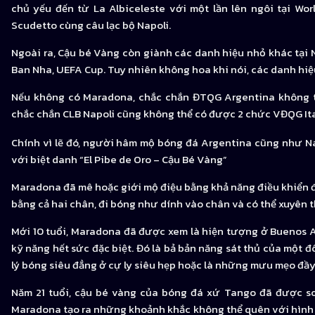
chủ yếu đến từ La Albiceleste với một lần lên ngôi tại Wo
Scudetto cùng câu lạc bộ Napoli.
Ngoài ra, Cậu bé Vàng còn giành các danh hiệu nhỏ khác tại 
Ban Nha, UEFA Cup. Tuy nhiên không hoa khi nói, các danh hiệ
Nếu không có Maradona, chắc chắn ĐTQG Argentina không th
chắc chắn CLB Napoli cũng không thể có được 2 chức VĐQG Ital
Chính vì lẽ đó, người hâm mộ bóng đá Argentina cũng như N
với biệt danh “El Pibe de Oro – Cậu Bé Vàng”
Maradona đã mê hoặc giới mộ điệu bằng khả năng điều khiển đ
bằng cả hai chân, đi bóng như dính vào chân và có thể xuyên
Mới 10 tuổi, Maradona đã được xem là hiện tượng ở Buenos A
kỹ năng hết sức đặc biệt. Đó là bả bản năng sát thủ của một 
lý bóng siêu đẳng ở cự ly siêu hẹp hoặc là những mưu mẹo đầy
Năm 21 tuổi, cậu bé vàng của bóng đá xứ Tango đã được so 
Maradona tạo ra những khoảnh khắc không thể quên với hình ả