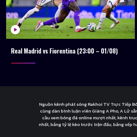
Real Madrid vs Fiorentina (23:00 – 01/08)
Nguồn kênh phát sóng Rakhoi TV Trực Tiếp Bón
cùng dàn bình luận viên Giàng A Pho, A Lử sẵ
cầu xem bóng đá online mượt nhất, kênh truc
nhất, bảng tỷ lệ kèo trước trận đấu, bảng xếp 