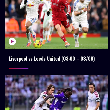
Liverpool vs Leeds United (03:00 – 03/08)