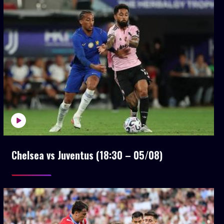
Chelsea vs Juventus (18:30 – 05/08)