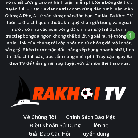
với chất lượng cao và bình luận miễn phí. Xem bóng đá trực
tuyến full HD tại Oaklandatrisk.com cùng dàn bình luận viên
Giàng A Pho, A Lử sẵn sàng chào đón bạn. Từ lâu Ra Khoi TV
luôn là địa chỉ quen thuộc khi quý khán giả trong và ngoài
nước có nhu cầu xem bóng đá online mượt nhất, kênh
tructiepbongda ngon không thể bỏ lỡ. Ngoài ra, hệ thống Cà
Khịa Link của chúng tôi cập nhật tin tức bóng đá mới nhất,
bảng tỷ lệ kèo trước trận đấu, bảng xếp hạng nhanh nhất, lịch
thi đấu chính xác, tips cẩm nang miễn phí. Truy cập ngay Ra
Khoi TV để trải nghiệm sự tuyệt với từ môn thể thao vua.
Về Chúng Tôi
Chính Sách Bảo Mật
Điều Khoản Sử Dụng
Liên hệ
Giải Đáp Câu Hỏi
Tuyển dụng